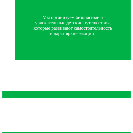
Мы организуем безопасные и
увлекательные детские путешествия,
которые развивают самостоятельность
и дарят яркие эмоции!
Адрес
Приморский край,
г. Владивосток,
ул.Русская, д.98, пом.138А