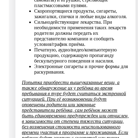
пластмассовыми пулями.
Скоропортящиеся продукты, сигареты,
зажигалки, спички и любые виды алкоголя.
Сильнодействующие лекарства. При
необходимости применения таких лекарств
родители должны передать их
представителю компании и сообщить
условия/график приёма.
Печатную, аудио/видео/компьютерную
продукцию, содержащую пропаганду
бескультурного поведения и насилия.
Электронные сигареты и прочие формы для
раскуривания.
Попытка приобрести вышеуказанные вещи, а
также обнаружение их у ребёнка во время
пребывания в туре будет считаться экстренной
ситуацией. При её возникновении будут
оповещены родители или законные
представители ребёнка, сам ребёнок может
быть единовременно предупрежден или отчислен,
в зависимости от степени тяжести ситуации,
без возмещения стоимости неиспользованного
времени участия в программе и проживания. Если
ребенок будет замечен с сигаретой или пивом