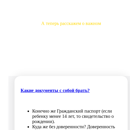
А теперь расскажем о важном
Что взять с собой, чтобы провести тур максимально
комфортно? Что запрещено брать, как оплачивать, какие
гарантии безопасности. Есть ли какие-то правила? На все
вопросы мы ответили здесь.
Какие документы с собой брать?
Конечно же Гражданский паспорт (если
ребенку менее 14 лет, то свидетельство о
рождении).
Куда же без доверенности? Доверенность