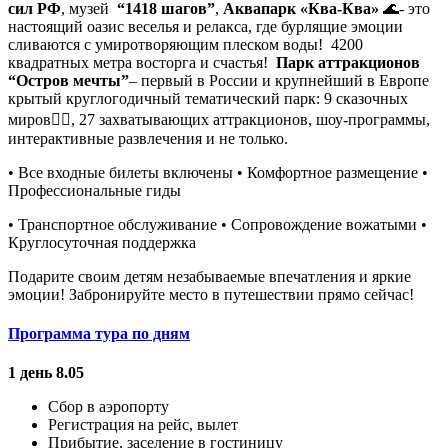
сил РФ
, музей
“1418 шагов”
,
Аквапарк «Ква-Ква»
🌊- это
настоящий оазис веселья и релакса, где бурлящие эмоции
сливаются с умиротворяющим плеском воды! 4200
квадратных метра восторга и счастья!
Парк аттракционов
“Остров мечты”
– первый в России и крупнейший в Европе
крытый круглогодичный тематический парк: 9 сказочных
миров🐦‍🔥, 27 захватывающих аттракционов, шоу-программы,
интерактивные развлечения и не только.
• Все входные билеты включены • Комфортное размещение •
Профессиональные гиды
• Транспортное обслуживание • ⁠Сопровождение вожатыми •
⁠Круглосуточная поддержка
Подарите своим детям незабываемые впечатления и яркие
эмоции! Забронируйте место в путешествии прямо сейчас!
Программа тура по дням
1 день 8.05
Сбор в аэропорту
Регистрация на рейс, вылет
Прибытие, заселение в гостиницу